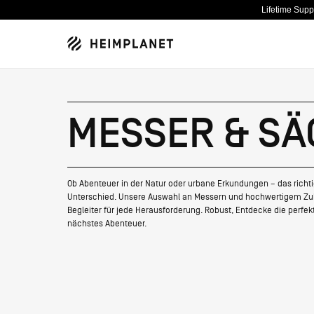
Lifetime Sup
MESSER & SÄ
NEU
NEU
ZELTE & TARPS
ABENTEUER
DESIGNRAUM
Ob Abenteuer in der Natur oder urbane Erkundungen – das rich
NEU
NEU
TASCHEN & RUCKSÄCKE
PROJEKTE
NACHHALTIGKEIT
Unterschied. Unsere Auswahl an Messern und hochwertigem Zube
Begleiter für jede Herausforderung. Robust, Entdecke die perfek
NEU
nächstes Abenteuer.
BEKLEIDUNG
GUIDES
SPECIALS
HPT SELECTED
KOLLABORATIONEN
ÜBER UNS
NEU
SETS
AMBASSADORS
KARRIERE
NEU
AUFBLASBARE
ZELTTECHNIK
ZELTE
CAIRO
USED GEAR
RE-STORE
RUCKSÄCKE
1% FOR
ZELT
CAMO