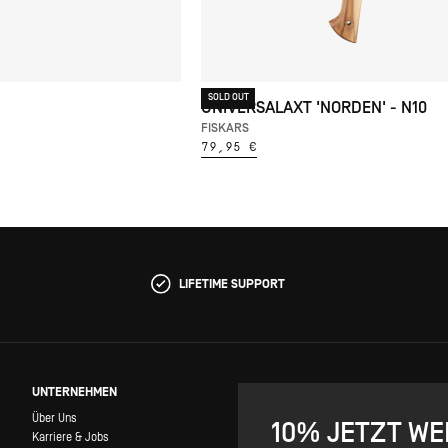
SOLD OUT
UNIVERSALAXT 'NORDEN' - N10
FISKARS
79,95 €
LIFETIME SUPPORT
UNTERNEHMEN
Über Uns
10% JETZT W
Karriere & Jobs