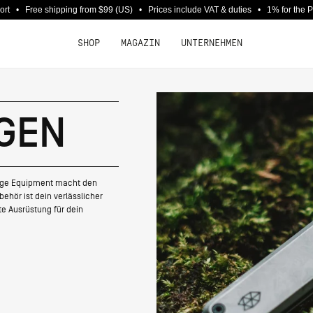
port • Free shipping from $99 (US) • Prices include VAT & duties • 1% for the 
SHOP
MAGAZIN
UNTERNEHMEN
GEN
tige Equipment macht den
hör ist dein verlässlicher
te Ausrüstung für dein