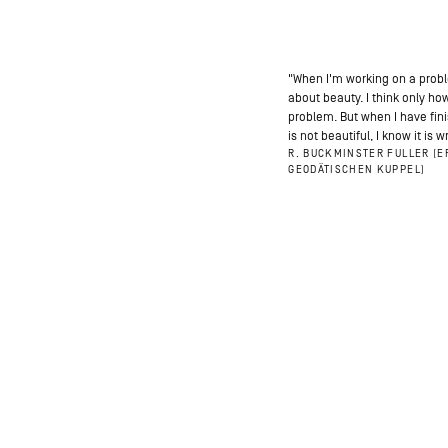
"When I'm working on a probl
about beauty. I think only ho
problem. But when I have fini
is not beautiful, I know it is 
R. BUCKMINSTER FULLER (E
GEODÄTISCHEN KUPPEL)