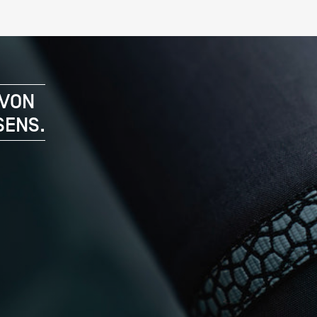
 VON
SENS.