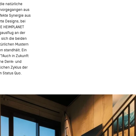
ie natürliche
ervorgegangen aus
fekte Synergie aus
rte Designs, bei
DE HEIMPLANET
gausflug an der
 sich die beiden
atürlichen Mustern
en standhält. Ein
T?Auch in Zukunft
ine Denk- und
lichen Zyklus der
n Status Quo.