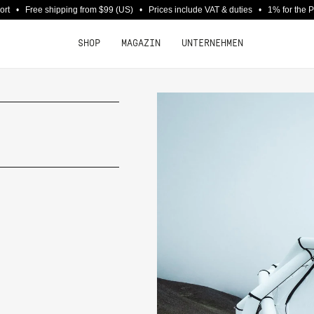
port • Free shipping from $99 (US) • Prices include VAT & duties • 1% for the 
SHOP
MAGAZIN
UNTERNEHMEN