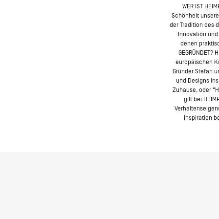
WER IST HEIM
Schönheit unsere
der Tradition des
Innovation und 
denen prakti
GEGRÜNDET? HEI
europäischen Kü
Gründer Stefan un
und Designs insp
Zuhause, oder "H
gilt bei HEI
Verhaltenseigens
Inspiration 