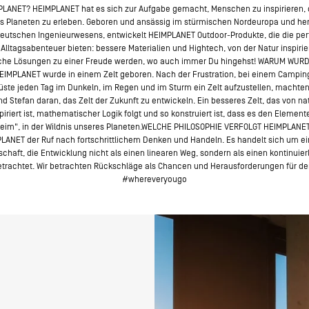
PLANET? HEIMPLANET hat es sich zur Aufgabe gemacht, Menschen zu inspirieren, d
s Planeten zu erleben. Geboren und ansässig im stürmischen Nordeuropa und h
 deutschen Ingenieurwesens, entwickelt HEIMPLANET Outdoor-Produkte, die die per
Alltagsabenteuer bieten: bessere Materialien und Hightech, von der Natur inspirie
sche Lösungen zu einer Freude werden, wo auch immer Du hingehst! WARUM WUR
MPLANET wurde in einem Zelt geboren. Nach der Frustration, bei einem Campin
ste jeden Tag im Dunkeln, im Regen und im Sturm ein Zelt aufzustellen, machten
d Stefan daran, das Zelt der Zukunft zu entwickeln. Ein besseres Zelt, das von n
iriert ist, mathematischer Logik folgt und so konstruiert ist, dass es den Element
eim", in der Wildnis unseres Planeten.WELCHE PHILOSOPHIE VERFOLGT HEIMPLANE
MPLANET der Ruf nach fortschrittlichem Denken und Handeln. Es handelt sich um e
chaft, die Entwicklung nicht als einen linearen Weg, sondern als einen kontinuier
betrachtet. Wir betrachten Rückschläge als Chancen und Herausforderungen für de
#whereveryougo