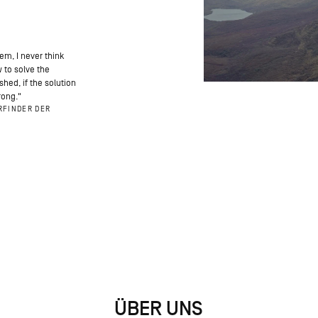
em, I never think
w to solve the
shed, if the solution
wrong."
RFINDER DER
ÜBER UNS